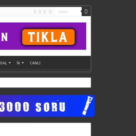
SAL
İK
CANLI