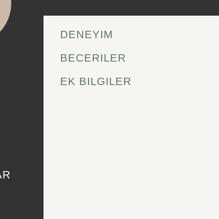
DENEYIM
BECERILER
EK BILGILER
AR