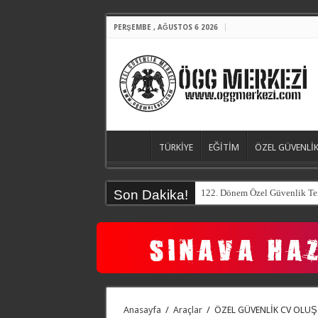
PERŞEMBE , AĞUSTOS 6 2026
TÜRKİYE
EĞİTİM
ÖZEL GÜVENLİK
Son Dakika!
Öz
Anasayfa
/
Araçlar
/
ÖZEL GÜVENLİK CV OLU