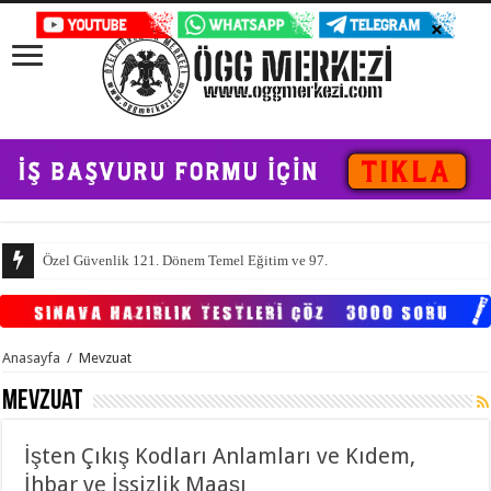
Özel Güvenlik 121. Dönem Temel Eğitim ve 97. Dönem Yenileme Sınav Sonuçlar
Anasayfa
/
Mevzuat
Mevzuat
İşten Çıkış Kodları Anlamları ve Kıdem,
İhbar ve İşsizlik Maaşı