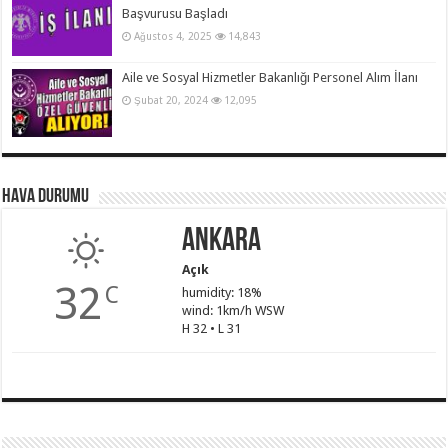
Başvurusu Başladı
Ağustos 4, 2025
14,843
Aile ve Sosyal Hizmetler Bakanlığı Personel Alım İlanı
Şubat 20, 2024
12,095
Hava Durumu
Ankara
Açık
32
C
humidity: 18%
wind: 1km/h WSW
H 32 • L 31