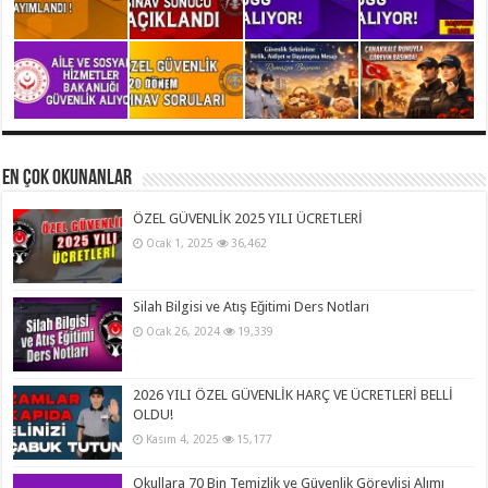
En Çok Okunanlar
ÖZEL GÜVENLİK 2025 YILI ÜCRETLERİ
Ocak 1, 2025
36,462
Silah Bilgisi ve Atış Eğitimi Ders Notları
Ocak 26, 2024
19,339
2026 YILI ÖZEL GÜVENLİK HARÇ VE ÜCRETLERİ BELLİ
OLDU!
Kasım 4, 2025
15,177
Okullara 70 Bin Temizlik ve Güvenlik Görevlisi Alımı