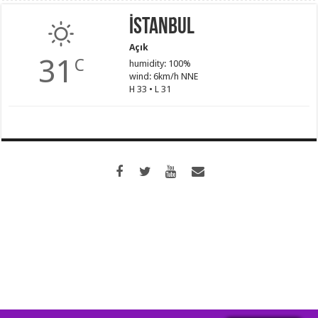
İstanbul
Açık
31
C
humidity: 100%
wind: 6km/h NNE
H 33 • L 31