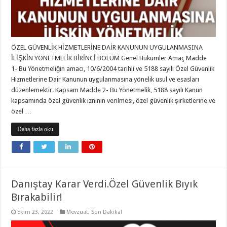
ÖZEL GÜVENLİK HİZMETLERİNE DAİR KANUNUN UYGULANMASINA
İLİŞKİN YÖNETMELİK BİRİNCİ BÖLÜM Genel Hükümler Amaç Madde
1- Bu Yönetmeliğin amacı, 10/6/2004 tarihli ve 5188 sayılı Özel Güvenlik
Hizmetlerine Dair Kanunun uygulanmasına yönelik usul ve esasları
düzenlemektir. Kapsam Madde 2- Bu Yönetmelik, 5188 sayılı Kanun
kapsamında özel güvenlik izninin verilmesi, özel güvenlik şirketlerine ve
özel …
Daha fazla oku
Danıştay Karar Verdi.Özel Güvenlik Bıyık
Bırakabilir!
Ekim 23, 2022
Mevzuat
,
Son Dakika!