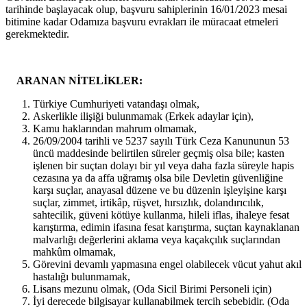
tarihinde başlayacak olup, başvuru sahiplerinin 16/01/2023 mesai
bitimine kadar Odamıza başvuru evrakları ile müracaat etmeleri
gerekmektedir.
ARANAN NİTELİKLER:
Türkiye Cumhuriyeti vatandaşı olmak,
Askerlikle ilişiği bulunmamak (Erkek adaylar için),
Kamu haklarından mahrum olmamak,
26/09/2004 tarihli ve 5237 sayılı Türk Ceza Kanununun 53
üncü maddesinde belirtilen süreler geçmiş olsa bile; kasten
işlenen bir suçtan dolayı bir yıl veya daha fazla süreyle hapis
cezasına ya da affa uğramış olsa bile Devletin güvenliğine
karşı suçlar, anayasal düzene ve bu düzenin işleyişine karşı
suçlar, zimmet, irtikâp, rüşvet, hırsızlık, dolandırıcılık,
sahtecilik, güveni kötüye kullanma, hileli iflas, ihaleye fesat
karıştırma, edimin ifasına fesat karıştırma, suçtan kaynaklanan
malvarlığı değerlerini aklama veya kaçakçılık suçlarından
mahkûm olmamak,
Görevini devamlı yapmasına engel olabilecek vücut yahut akıl
hastalığı bulunmamak,
Lisans mezunu olmak, (Oda Sicil Birimi Personeli için)
İyi derecede bilgisayar kullanabilmek tercih sebebidir. (Oda