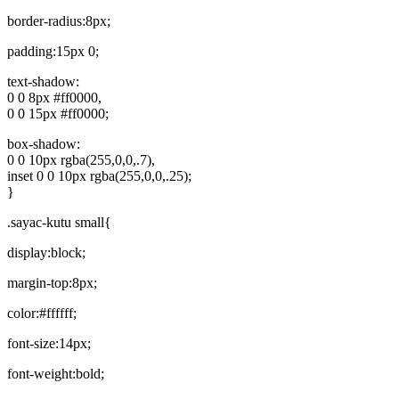
border-radius:8px;
padding:15px 0;
text-shadow:
0 0 8px #ff0000,
0 0 15px #ff0000;
box-shadow:
0 0 10px rgba(255,0,0,.7),
inset 0 0 10px rgba(255,0,0,.25);
}
.sayac-kutu small{
display:block;
margin-top:8px;
color:#ffffff;
font-size:14px;
font-weight:bold;