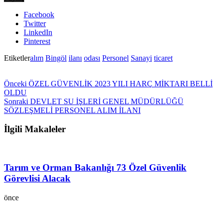
Facebook
Twitter
LinkedIn
Pinterest
Etiketler
alım
Bingöl
ilanı
odası
Personel
Sanayi
ticaret
Önceki
ÖZEL GÜVENLİK 2023 YILI HARÇ MİKTARI BELLİ
OLDU
Sonraki
DEVLET SU İŞLERİ GENEL MÜDÜRLÜĞÜ
SÖZLEŞMELİ PERSONEL ALIM İLANI
İlgili Makaleler
Tarım ve Orman Bakanlığı 73 Özel Güvenlik
Görevlisi Alacak
önce