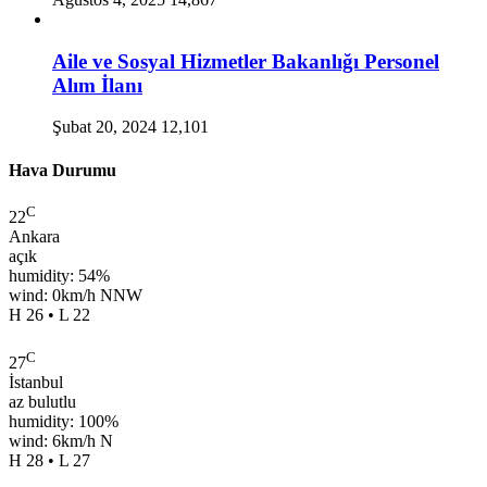
Aile ve Sosyal Hizmetler Bakanlığı Personel
Alım İlanı
Şubat 20, 2024
12,101
Hava Durumu
C
22
Ankara
açık
humidity: 54%
wind: 0km/h NNW
H 26 • L 22
C
27
İstanbul
az bulutlu
humidity: 100%
wind: 6km/h N
H 28 • L 27