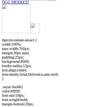
ÖGG MERKEZİ
#gecen-zaman-sayaci {
width:100%;
max-width:760px;
margin:30px auto;
padding:25px;
background:#000;
border-radius:12px;
text-align:center;
font-family:Arial,Helvetica,sans-serif;
}
.sayac-baslik{
color:#ffffff;
font-size:18px;
font-weight:bold;
margin-bottom:20px;