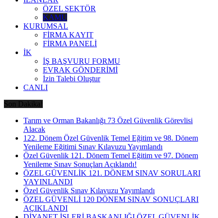
ÖZEL SEKTÖR
KAMU
KURUMSAL
FİRMA KAYIT
FİRMA PANELİ
İK
İŞ BAŞVURU FORMU
EVRAK GÖNDERİMİ
İzin Talebi Oluştur
CANLI
Son Dakika!
Tarım ve Orman Bakanlığı 73 Özel Güvenlik Görevlisi
Alacak
122. Dönem Özel Güvenlik Temel Eğitim ve 98. Dönem
Yenileme Eğitimi Sınav Kılavuzu Yayımlandı
Özel Güvenlik 121. Dönem Temel Eğitim ve 97. Dönem
Yenileme Sınav Sonuçları Açıklandı!
ÖZEL GÜVENLİK 121. DÖNEM SINAV SORULARI
YAYINLANDI
Özel Güvenlik Sınav Kılavuzu Yayımlandı
ÖZEL GÜVENLİ 120 DÖNEM SINAV SONUÇLARI
AÇIKLANDI
DİYANET İŞLERİ BAŞKANLIĞI ÖZEL GÜVENLİK