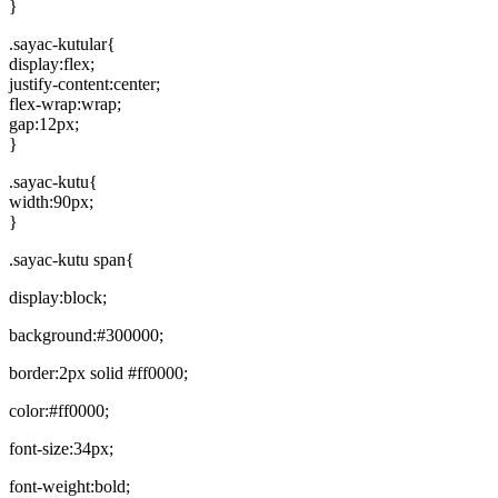
}
.sayac-kutular{
display:flex;
justify-content:center;
flex-wrap:wrap;
gap:12px;
}
.sayac-kutu{
width:90px;
}
.sayac-kutu span{
display:block;
background:#300000;
border:2px solid #ff0000;
color:#ff0000;
font-size:34px;
font-weight:bold;