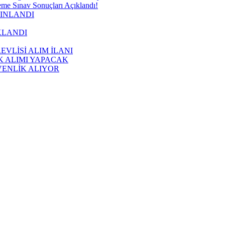
me Sınav Sonuçları Açıklandı!
YINLANDI
KLANDI
VLİSİ ALIM İLANI
K ALIMI YAPACAK
VENLİK ALIYOR