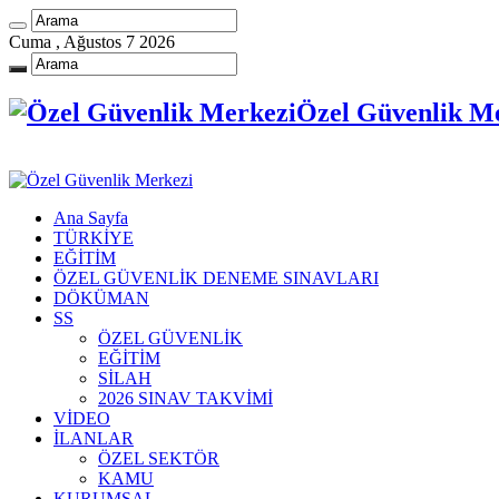
Cuma , Ağustos 7 2026
Özel Güvenlik Me
Ana Sayfa
TÜRKİYE
EĞİTİM
ÖZEL GÜVENLİK DENEME SINAVLARI
DÖKÜMAN
SS
ÖZEL GÜVENLİK
EĞİTİM
SİLAH
2026 SINAV TAKVİMİ
VİDEO
İLANLAR
ÖZEL SEKTÖR
KAMU
KURUMSAL