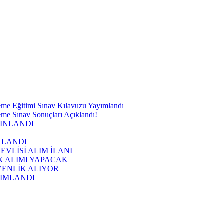
me Eğitimi Sınav Kılavuzu Yayımlandı
me Sınav Sonuçları Açıklandı!
YINLANDI
KLANDI
VLİSİ ALIM İLANI
K ALIMI YAPACAK
VENLİK ALIYOR
YIMLANDI