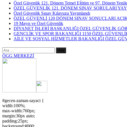
Özel Güvenlik 121. Dönem Temel Eğitim ve 97. Dönem Yenile
ÖZEL GÜVENLİK 121. DÖNEM SINAV SORULARI YA
Özel Güvenlik Sınav Kılavuzu Yayımlandı
ÖZEL GÜVENLİ 120 DÖNEM SINAV SONUÇLARI AÇI
19 Mayıs ve Özel Güvenlik
DİYANET İŞLERİ BAŞKANLIĞI ÖZEL GÜVENLİK GÖRE
GENÇLİK VE SPOR BAKANLIĞI 1150 ÖZEL GÜVENLİ
AİLE VE SOSYAL HİZMETLER BAKANLIĞI ÖZEL GÜ
Arama:
ÖGG MERKEZİ
#gecen-zaman-sayaci {
width:100%;
max-width:760px;
margin:30px auto;
padding:25px;
background:#000;