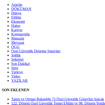
Araçlar
DÖKÜMAN
Dünya
Eğitim
Ekonomi
Haber
Kariyer
Koronavirüs
Magazin
Mevzuat
ÖGG
Özel Güvenlik Deneme Sınavları
Sağlık
Sektörel
Son Dakika!
Spor
Türkiye
Video
YAZILAR
SON EKLENEN
Tarım ve Orman Bakanlığı 73 Özel Güvenlik Görevlisi Alacak
122. Dönem Özel Güvenlik Temel Eğitim ve 98. Dönem Yenile