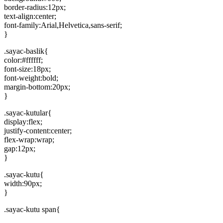
border-radius:12px;
text-align:center;
font-family:Arial,Helvetica,sans-serif;
}
.sayac-baslik{
color:#ffffff;
font-size:18px;
font-weight:bold;
margin-bottom:20px;
}
.sayac-kutular{
display:flex;
justify-content:center;
flex-wrap:wrap;
gap:12px;
}
.sayac-kutu{
width:90px;
}
.sayac-kutu span{