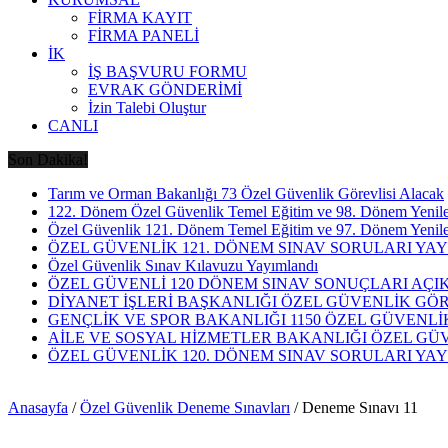
FİRMA KAYIT
FİRMA PANELİ
İK
İŞ BAŞVURU FORMU
EVRAK GÖNDERİMİ
İzin Talebi Oluştur
CANLI
Son Dakika!
Tarım ve Orman Bakanlığı 73 Özel Güvenlik Görevlisi Alacak
122. Dönem Özel Güvenlik Temel Eğitim ve 98. Dönem Yenile
Özel Güvenlik 121. Dönem Temel Eğitim ve 97. Dönem Yenile
ÖZEL GÜVENLİK 121. DÖNEM SINAV SORULARI YA
Özel Güvenlik Sınav Kılavuzu Yayımlandı
ÖZEL GÜVENLİ 120 DÖNEM SINAV SONUÇLARI AÇI
DİYANET İŞLERİ BAŞKANLIĞI ÖZEL GÜVENLİK GÖRE
GENÇLİK VE SPOR BAKANLIĞI 1150 ÖZEL GÜVENLİ
AİLE VE SOSYAL HİZMETLER BAKANLIĞI ÖZEL GÜ
ÖZEL GÜVENLİK 120. DÖNEM SINAV SORULARI YA
Anasayfa
/
Özel Güvenlik Deneme Sınavları
/
Deneme Sınavı 11