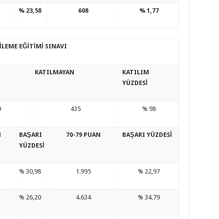
% 23,58
608
% 1,77
İLEME EĞİTİMİ SINAVI
KATILMAYAN
KATILIM
YÜZDESİ
9
435
% 98
N
BAŞARI
70-79 PUAN
BAŞARI YÜZDESİ
YÜZDESİ
% 30,98
1.995
% 22,97
% 26,20
4.634
% 34,79