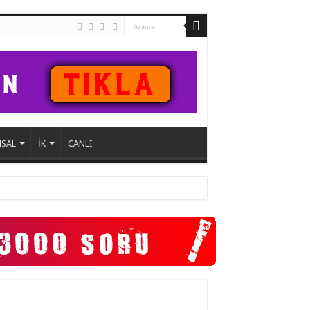
SAL
İK
CANLI