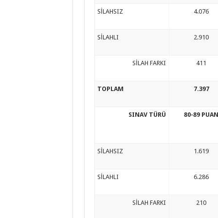
SİLAHSIZ
4.076
SİLAHLI
2.910
SİLAH FARKI
411
TOPLAM
7.397
SINAV TÜRÜ
80-89 PUA
SİLAHSIZ
1.619
SİLAHLI
6.286
SİLAH FARKI
210