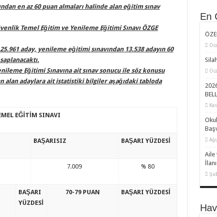
ından en az 60 puan almaları halinde alan eğitim sınav
En 
üvenlik Temel Eğitim ve Yenileme Eğitimi Sınavı ÖZGE
ÖZE
Oca
25.961 aday, yenileme eğitimi sınavından 13.538 adayın 60
saplanacaktı.
Sila
nileme Eğitimi Sınavına ait sınav sonucu ile söz konusu
Oca
 alan adaylara ait istatistiki bilgiler aşağıdaki tabloda
2026
BELL
Kas
EMEL EĞİTİM SINAVI
Okul
Başv
Ağu
BAŞARISIZ
BAŞARI YÜZDESİ
Aile
İlanı
7.009
% 80
Şub
N
BAŞARI
70-79 PUAN
BAŞARI YÜZDESİ
YÜZDESİ
Hav