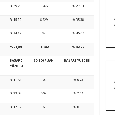
% 29,78
3.768
% 27,53
% 15,30
6.729
% 35,38
% 24,12
785
% 46,07
% 21,50
11.282
% 32,79
N
BAŞARI
90-100 PUAN
BAŞARI YÜZDESİ
YÜZDESİ
% 11,83
100
% 0,73
% 33,03
502
% 2,64
% 12,32
6
% 0,35