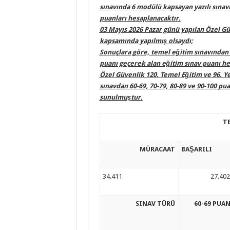
sınavında 6 modülü kapsayan yazılı sınav
puanları hesaplanacaktır.
03 Mayıs 2026 Pazar günü yapılan Özel G
kapsamında yapılmış olsaydı;
Sonuçlara göre, temel eğitim sınavından 
puanı geçerek alan eğitim sınav puanı he
Özel Güvenlik 120. Temel Eğitim ve 96. Ye
sınavdan 60-69, 70-79, 80-89 ve 90-100 puan
sunulmuştur.
T
MÜRACAAT
BAŞARILI
34.411
27.402
SINAV TÜRÜ
60-69 PUA