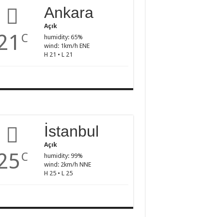
Ankara
Açık
21
C
humidity: 65%
wind: 1km/h ENE
H 21 • L 21
İstanbul
Açık
25
C
humidity: 99%
wind: 2km/h NNE
H 25 • L 25