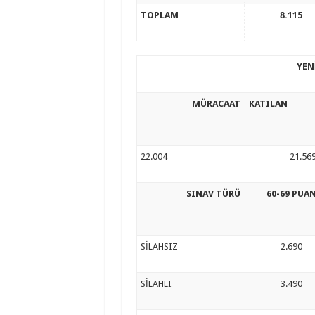
TOPLAM
8.115
YEN
MÜRACAAT
KATILAN
22.004
21.56
SINAV TÜRÜ
60-69 PUA
SİLAHSIZ
2.690
SİLAHLI
3.490