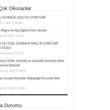
Çok Okunanlar
L GÜVENLİK 2025 YILI ÜCRETLERİ
k 1, 2025
36,462
h Bilgisi ve Atış Eğitimi Ders Notları
k 26, 2024
19,308
 YILI ÖZEL GÜVENLİK HARÇ VE ÜCRETLERİ
İ OLDU!
ım 4, 2025
15,175
lara 70 Bin Temizlik ve Güvenlik Görevlisi Alımı
urusu Başladı
stos 4, 2025
14,831
 ve Sosyal Hizmetler Bakanlığı Personel Alım
at 20, 2024
12,095
a Durumu