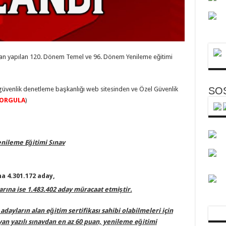
dan yapılan 120. Dönem Temel ve 96. Dönem Yenileme eğitimi
l güvenlik denetleme başkanlığı web sitesinden ve Özel Güvenlik
SO
ORGULA
)
enileme Eğitimi Sınav
a 4.301.172 aday,
rına ise 1.483.402 aday müracaat etmiştir.
ayların alan eğitim sertifikası sahibi olabilmeleri için
n yazılı sınavdan en az 60 puan, yenileme eğitimi