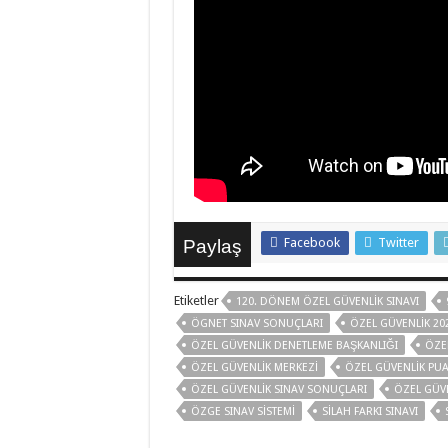
Facebook
Twitter
Paylaş
Etiketler
120. DÖNEM ÖZEL GÜVENLIK SINAVI
ÖGNET SINAV SONUÇLARI
ÖZEL GÜVENLIK 20
ÖZEL GÜVENLIK DENETLEME BAŞKANLIĞI
ÖZEL
ÖZEL GÜVENLIK MERKEZI
ÖZEL GÜVENLIK PUA
ÖZEL GÜVENLIK SINAV SONUÇLARI
ÖZEL GÜVE
ÖZGE SINAV SISTEMI
SILAH FARKI SINAVI