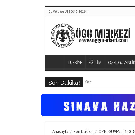
CUMA , AĞUSTOS 7 2026
TÜRKİYE
EĞİTİM
ÖZEL GÜVENLİK
Son Dakika!
Özel Güvenlik 121. Dönem T
Anasayfa
/
Son Dakika!
/
ÖZEL GÜVENLİ 120 