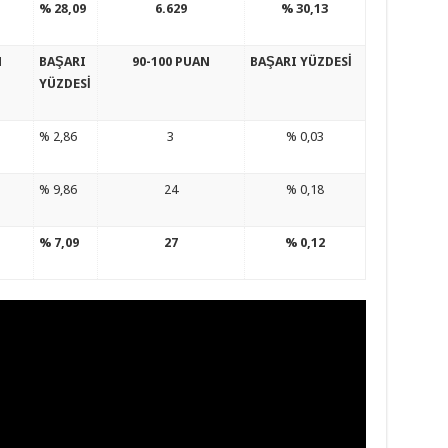
% 28,09
6.629
% 30,13
N
BAŞARI
90-100 PUAN
BAŞARI YÜZDESİ
YÜZDESİ
% 2,86
3
% 0,03
% 9,86
24
% 0,18
% 7,09
27
% 0,12