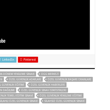
LinkedIn
Pinterest
96 DÖNEM YENILEME SINAVI
OGG MERKEZI
26
ÖZEL GÜVENLIK ADAYLARI
ÖZEL GÜVENLIK BAŞARI ORANLARI
 GÜVENLIK EĞITIMI
ÖZEL GÜVENLIK HABERLERI
N DAĞILIMI
ÖZEL GÜVENLIK SINAV ISTATISTIKLERI
NLIK TEMEL EĞITIM SINAVI
ÖZEL GÜVENLIK YENILEME EĞITIMI
SILAHLI ÖZEL GÜVENLIK SINAVI
SILAHSIZ ÖZEL GÜVENLIK SINAVI