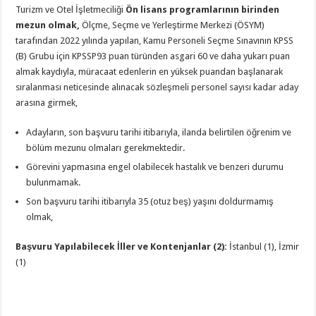
Turizm ve Otel İşletmeciliği
Ön lisans programlarının birinden
mezun olmak,
Ölçme, Seçme ve Yerleştirme Merkezi (ÖSYM)
tarafından 2022 yılında yapılan, Kamu Personeli Seçme Sınavının KPSS
(B) Grubu için KPSSP93 puan türünden asgari 60 ve daha yukarı puan
almak kaydıyla, müracaat edenlerin en yüksek puandan başlanarak
sıralanması neticesinde alınacak sözleşmeli personel sayısı kadar aday
arasına girmek,
Adayların, son başvuru tarihi itibarıyla, ilanda belirtilen öğrenim ve
bölüm mezunu olmaları gerekmektedir.
Görevini yapmasına engel olabilecek hastalık ve benzeri durumu
bulunmamak.
Son başvuru tarihi itibarıyla 35 (otuz beş) yaşını doldurmamış
olmak,
Başvuru Yapılabilecek İller ve Kontenjanlar (2):
İstanbul (1), İzmir
(1)