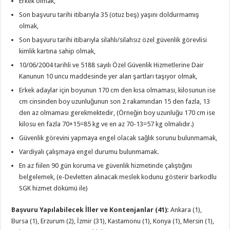
Erkek olmak,
Son başvuru tarihi itibarıyla 35 (otuz beş) yaşını doldurmamış
olmak,
Son başvuru tarihi itibarıyla silahlı/silahsız özel güvenlik görevlisi
kimlik kartına sahip olmak,
10/06/2004 tarihli ve 5188 sayılı Özel Güvenlik Hizmetlerine Dair
Kanunun 10 uncu maddesinde yer alan şartları taşıyor olmak,
Erkek adaylar için boyunun 170 cm den kısa olmaması, kilosunun ise
cm cinsinden boy uzunluğunun son 2 rakamından 15 den fazla, 13
den az olmaması gerekmektedir, (Örneğin boy uzunluğu 170 cm ise
kilosu en fazla 70+15=85 kg ve en az 70-13=57 kg olmalıdır.)
Güvenlik görevini yapmaya engel olacak sağlık sorunu bulunmamak,
Vardiyalı çalışmaya engel durumu bulunmamak.
En az fiilen 90 gün koruma ve güvenlik hizmetinde çalıştığını
belgelemek, (e-Devletten alınacak meslek kodunu gösterir barkodlu
SGK hizmet dökümü ile)
Başvuru Yapılabilecek İller ve Kontenjanlar (41):
Ankara (1),
Bursa (1), Erzurum (2), İzmir (31), Kastamonu (1), Konya (1), Mersin (1),