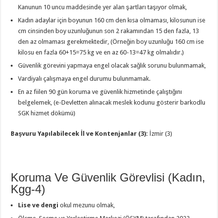
Kanunun 10 uncu maddesinde yer alan şartları taşıyor olmak,
Kadın adaylar için boyunun 160 cm den kısa olmaması, kilosunun ise
cm cinsinden boy uzunluğunun son 2 rakamından 15 den fazla, 13
den az olmaması gerekmektedir, (Örneğin boy uzunluğu 160 cm ise
kilosu en fazla 60+15=75 kg ve en az 60-13=47 kg olmalıdır.)
Güvenlik görevini yapmaya engel olacak sağlık sorunu bulunmamak,
Vardiyalı çalışmaya engel durumu bulunmamak.
En az fiilen 90 gün koruma ve güvenlik hizmetinde çalıştığını
belgelemek, (e-Devletten alınacak meslek kodunu gösterir barkodlu
SGK hizmet dökümü)
Başvuru Yapılabilecek İl ve Kontenjanlar (3):
İzmir (3)
Koruma Ve Güvenlik Görevlisi (Kadın,
Kgg-4)
Lise ve dengi
okul mezunu olmak,