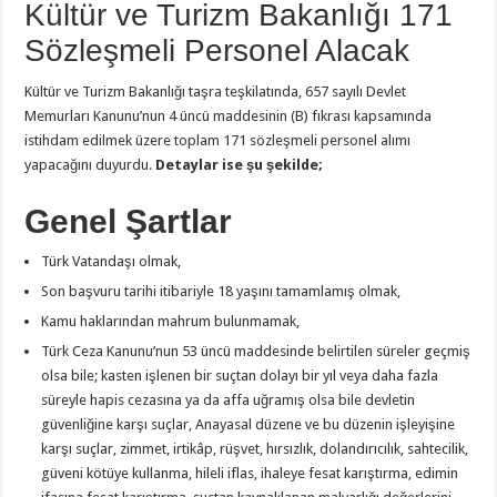
Kültür ve Turizm Bakanlığı 171
Sözleşmeli Personel Alacak
Kültür ve Turizm Bakanlığı taşra teşkilatında, 657 sayılı Devlet
Memurları Kanunu’nun 4 üncü maddesinin (B) fıkrası kapsamında
istihdam edilmek üzere toplam 171 sözleşmeli personel alımı
yapacağını duyurdu.
Detaylar ise şu şekilde;
Genel Şartlar
Türk Vatandaşı olmak,
Son başvuru tarihi itibariyle 18 yaşını tamamlamış olmak,
Kamu haklarından mahrum bulunmamak,
Türk Ceza Kanunu’nun 53 üncü maddesinde belirtilen süreler geçmiş
olsa bile; kasten işlenen bir suçtan dolayı bir yıl veya daha fazla
süreyle hapis cezasına ya da affa uğramış olsa bile devletin
güvenliğine karşı suçlar, Anayasal düzene ve bu düzenin işleyişine
karşı suçlar, zimmet, irtikâp, rüşvet, hırsızlık, dolandırıcılık, sahtecilik,
güveni kötüye kullanma, hileli iflas, ihaleye fesat karıştırma, edimin