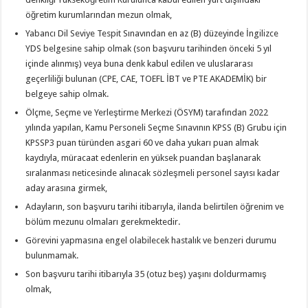
öğretim kurumlarından mezun olmak,
Yabancı Dil Seviye Tespit Sınavından en az (B) düzeyinde İngilizce
YDS belgesine sahip olmak (son başvuru tarihinden önceki 5 yıl
içinde alınmış) veya buna denk kabul edilen ve uluslararası
geçerliliği bulunan (CPE, CAE, TOEFL İBT ve PTE AKADEMİK) bir
belgeye sahip olmak.
Ölçme, Seçme ve Yerleştirme Merkezi (ÖSYM) tarafından 2022
yılında yapılan, Kamu Personeli Seçme Sınavının KPSS (B) Grubu için
KPSSP3 puan türünden asgari 60 ve daha yukarı puan almak
kaydıyla, müracaat edenlerin en yüksek puandan başlanarak
sıralanması neticesinde alınacak sözleşmeli personel sayısı kadar
aday arasına girmek,
Adayların, son başvuru tarihi itibarıyla, ilanda belirtilen öğrenim ve
bölüm mezunu olmaları gerekmektedir.
Görevini yapmasına engel olabilecek hastalık ve benzeri durumu
bulunmamak.
Son başvuru tarihi itibarıyla 35 (otuz beş) yaşını doldurmamış
olmak,