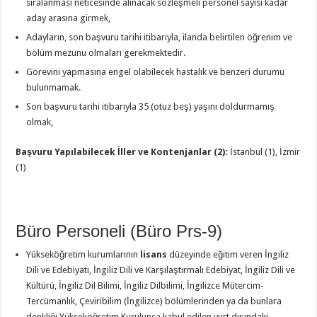
sıralanması neticesinde alınacak sözleşmeli personel sayısı kadar
aday arasına girmek,
Adayların, son başvuru tarihi itibarıyla, ilanda belirtilen öğrenim ve
bölüm mezunu olmaları gerekmektedir.
Görevini yapmasına engel olabilecek hastalık ve benzeri durumu
bulunmamak.
Son başvuru tarihi itibarıyla 35 (otuz beş) yaşını doldurmamış
olmak,
Başvuru Yapılabilecek İller ve Kontenjanlar (2):
İstanbul (1), İzmir
(1)
Büro Personeli (Büro Prs-9)
Yükseköğretim kurumlarının
lisans
düzeyinde eğitim veren İngiliz
Dili ve Edebiyatı, İngiliz Dili ve Karşılaştırmalı Edebiyat, İngiliz Dili ve
Kültürü, İngiliz Dil Bilimi, İngiliz Dilbilimi, İngilizce Mütercim-
Tercümanlık, Çeviribilim (İngilizce) bölümlerinden ya da bunlara
denkliği Yükseköğretim Kurulunca kabul edilen yurt dışındaki