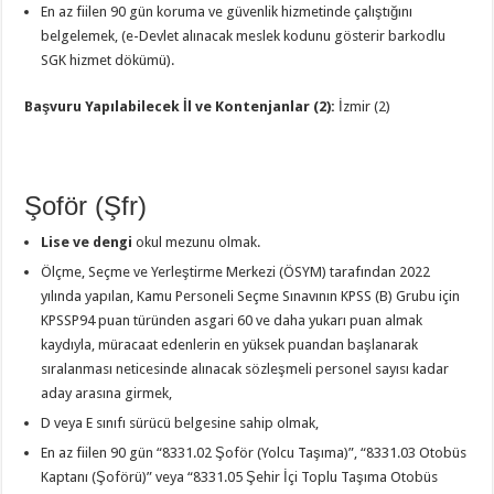
En az fiilen 90 gün koruma ve güvenlik hizmetinde çalıştığını
belgelemek, (e-Devlet alınacak meslek kodunu gösterir barkodlu
SGK hizmet dökümü).
Başvuru Yapılabilecek İl ve Kontenjanlar (2):
İzmir (2)
Şoför (Şfr)
Lise ve dengi
okul mezunu olmak.
Ölçme, Seçme ve Yerleştirme Merkezi (ÖSYM) tarafından 2022
yılında yapılan, Kamu Personeli Seçme Sınavının KPSS (B) Grubu için
KPSSP94 puan türünden asgari 60 ve daha yukarı puan almak
kaydıyla, müracaat edenlerin en yüksek puandan başlanarak
sıralanması neticesinde alınacak sözleşmeli personel sayısı kadar
aday arasına girmek,
D veya E sınıfı sürücü belgesine sahip olmak,
En az fiilen 90 gün “8331.02 Şoför (Yolcu Taşıma)”, “8331.03 Otobüs
Kaptanı (Şoförü)” veya “8331.05 Şehir İçi Toplu Taşıma Otobüs