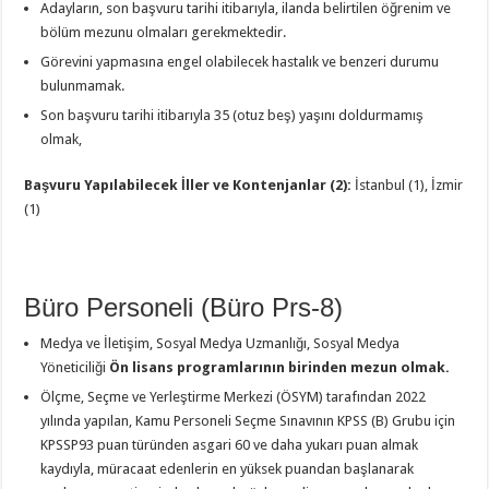
Adayların, son başvuru tarihi itibarıyla, ilanda belirtilen öğrenim ve
bölüm mezunu olmaları gerekmektedir.
Görevini yapmasına engel olabilecek hastalık ve benzeri durumu
bulunmamak.
Son başvuru tarihi itibarıyla 35 (otuz beş) yaşını doldurmamış
olmak,
Başvuru Yapılabilecek İller ve Kontenjanlar (2):
İstanbul (1), İzmir
(1)
Büro Personeli (Büro Prs-8)
Medya ve İletişim, Sosyal Medya Uzmanlığı, Sosyal Medya
Yöneticiliği
Ön lisans programlarının birinden mezun olmak.
Ölçme, Seçme ve Yerleştirme Merkezi (ÖSYM) tarafından 2022
yılında yapılan, Kamu Personeli Seçme Sınavının KPSS (B) Grubu için
KPSSP93 puan türünden asgari 60 ve daha yukarı puan almak
kaydıyla, müracaat edenlerin en yüksek puandan başlanarak