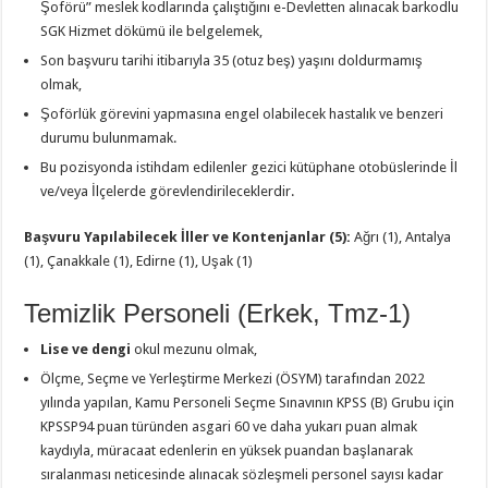
Şoförü” meslek kodlarında çalıştığını e-Devletten alınacak barkodlu
SGK Hizmet dökümü ile belgelemek,
Son başvuru tarihi itibarıyla 35 (otuz beş) yaşını doldurmamış
olmak,
Şoförlük görevini yapmasına engel olabilecek hastalık ve benzeri
durumu bulunmamak.
Bu pozisyonda istihdam edilenler gezici kütüphane otobüslerinde İl
ve/veya İlçelerde görevlendirileceklerdir.
Başvuru Yapılabilecek İller ve Kontenjanlar (5):
Ağrı (1), Antalya
(1), Çanakkale (1), Edirne (1), Uşak (1)
Temizlik Personeli (Erkek, Tmz-1)
Lise ve dengi
okul mezunu olmak,
Ölçme, Seçme ve Yerleştirme Merkezi (ÖSYM) tarafından 2022
yılında yapılan, Kamu Personeli Seçme Sınavının KPSS (B) Grubu için
KPSSP94 puan türünden asgari 60 ve daha yukarı puan almak
kaydıyla, müracaat edenlerin en yüksek puandan başlanarak
sıralanması neticesinde alınacak sözleşmeli personel sayısı kadar