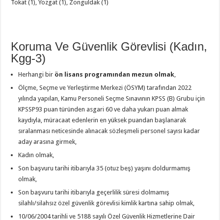
Tokat (1), Yozgat (1), Zonguldak (1)
Koruma Ve Güvenlik Görevlisi (Kadın,
Kgg-3)
Herhangi bir
ön lisans programından mezun olmak
,
Ölçme, Seçme ve Yerleştirme Merkezi (ÖSYM) tarafından 2022
yılında yapılan, Kamu Personeli Seçme Sınavının KPSS (B) Grubu için
KPSSP93 puan türünden asgari 60 ve daha yukarı puan almak
kaydıyla, müracaat edenlerin en yüksek puandan başlanarak
sıralanması neticesinde alınacak sözleşmeli personel sayısı kadar
aday arasına girmek,
Kadın olmak,
Son başvuru tarihi itibarıyla 35 (otuz beş) yaşını doldurmamış
olmak,
Son başvuru tarihi itibarıyla geçerlilik süresi dolmamış
silahlı/silahsız özel güvenlik görevlisi kimlik kartına sahip olmak,
10/06/2004 tarihli ve 5188 sayılı Özel Güvenlik Hizmetlerine Dair