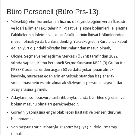
Büro Personeli (Büro Prs-13)
Yükseköğretim kurumlarının
lisans
düzeyinde eğitim veren İktisadi
ve İdari Bilimler Fakültelerinin İktisat ve İşletme bölümleri ile İşletme
Fakültelerinin İşletme ve İktisat Fakültelerinin İktisat bölümlerinden
mezun olmak ya da bunlara denkliği Yükseköğretim Kurulunca kabul
edilen yurt dışındaki öğretim kurumlarından mezun olmak,
Ölçme, Seçme ve Yerleştirme Merkezi (ÖSYM) tarafından 2022
yılında yapılan, Kamu Personeli Seçme Sınavının KPSS (B) Grubu için
KPSSP3 puan türünden asgari 60 ve daha yukarı puan almak
kaydıyla, müracaat edenlerin en yüksek puandan başlanarak
sıralanması neticesinde alınacak sözleşmeli personel sayısı kadar
aday arasına girmek,
Adayların, son başvuru tarihi itibarıyla, ilanda belirtilen öğrenim ve
bölüm mezunu olmaları gerekmektedir.
Görevini yapmasına engel olabilecek hastalık ve benzeri durumu
bulunmamak.
Son başvuru tarihi itibarıyla 35 (otuz beş) yaşını doldurmamış
olmak,