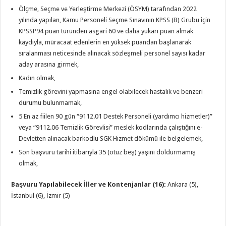
Ölçme, Seçme ve Yerleştirme Merkezi (ÖSYM) tarafından 2022
yılında yapılan, Kamu Personeli Seçme Sınavının KPSS (B) Grubu için
KPSSP94 puan türünden asgari 60 ve daha yukarı puan almak
kaydıyla, müracaat edenlerin en yüksek puandan başlanarak
sıralanması neticesinde alınacak sözleşmeli personel sayısı kadar
aday arasına girmek,
Kadın olmak,
Temizlik görevini yapmasına engel olabilecek hastalık ve benzeri
durumu bulunmamak,
5 En az fiilen 90 gün “9112.01 Destek Personeli (yardımcı hizmetler)”
veya “9112.06 Temizlik Görevlisi” meslek kodlarında çalıştığını e-
Devletten alınacak barkodlu SGK Hizmet dökümü ile belgelemek,
Son başvuru tarihi itibarıyla 35 (otuz beş) yaşını doldurmamış
olmak,
Başvuru Yapılabilecek İller ve Kontenjanlar (16):
Ankara (5),
İstanbul (6), İzmir (5)