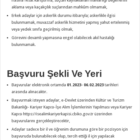
ifasına fesat karıştırma, suçtan kaynaklanan malvarlığı değerlerini
aklama veya kaçakçılık suçlarından mahkûm olmamak,
Erkek adaylar için askerlik durumu itibarıyla; askerlikle ilgisi
bulunmamak, muvazzaf askerlik hizmetini yapmış yahut ertelenmiş
veya yedek sınıfa geçirilmiş olmak,
Görevini devamlı yapmasına engel olabilecek akıl hastalığı
bulunmamak.
Başvuru Şekli Ve Yeri
Başvurular elektronik ortamda
01.2023- 06.02.2023
tarihleri
arasında alınacaktır.
Başvurmak isteyen adaylar, e-Devlet üzerinden Kültür ve Turizm
Bakanlığı- Kariyer Kapısı-İşe Alım İşlemlerinin Yapılması veya Kariyer
Kapısı https://isealimkariyerkapisi.cbiko.gov.tr üzerinden
başvurularını gerçekleştirecektir,
Adaylar sadece bir il ve öğrenim durumuna göre bir pozisyon için
başvuruda bulunabilecek olup, tercih ettiği il için yapılacak