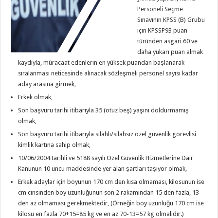
Personeli Seçme
Sınavının KPSS (B) Grubu
için KPSSP93 puan
türünden asgari 60 ve
daha yukarı puan almak
kaydıyla, müracaat edenlerin en yüksek puandan başlanarak
sıralanması neticesinde alınacak sözleşmeli personel sayısı kadar
aday arasına girmek,
Erkek olmak,
Son başvuru tarihi itibarıyla 35 (otuz beş) yaşını doldurmamış
olmak,
Son başvuru tarihi itibarıyla silahlı/silahsız özel güvenlik görevlisi
kimlik kartına sahip olmak,
10/06/2004 tarihli ve 5188 sayılı Özel Güvenlik Hizmetlerine Dair
Kanunun 10 uncu maddesinde yer alan şartları taşıyor olmak,
Erkek adaylar için boyunun 170 cm den kısa olmaması, kilosunun ise
cm cinsinden boy uzunluğunun son 2 rakamından 15 den fazla, 13
den az olmaması gerekmektedir, (Örneğin boy uzunluğu 170 cm ise
kilosu en fazla 70+15=85 kg ve en az 70-13=57 kg olmalıdır.)