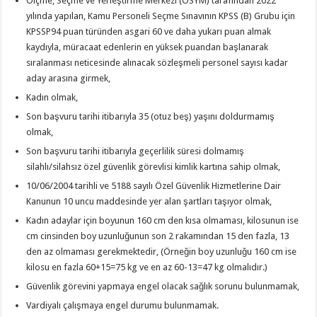
Ölçme, Seçme ve Yerleştirme Merkezi (ÖSYM) tarafından 2022
yılında yapılan, Kamu Personeli Seçme Sınavının KPSS (B) Grubu için
KPSSP94 puan türünden asgari 60 ve daha yukarı puan almak
kaydıyla, müracaat edenlerin en yüksek puandan başlanarak
sıralanması neticesinde alınacak sözleşmeli personel sayısı kadar
aday arasına girmek,
Kadın olmak,
Son başvuru tarihi itibarıyla 35 (otuz beş) yaşını doldurmamış
olmak,
Son başvuru tarihi itibarıyla geçerlilik süresi dolmamış
silahlı/silahsız özel güvenlik görevlisi kimlik kartına sahip olmak,
10/06/2004 tarihli ve 5188 sayılı Özel Güvenlik Hizmetlerine Dair
Kanunun 10 uncu maddesinde yer alan şartları taşıyor olmak,
Kadın adaylar için boyunun 160 cm den kısa olmaması, kilosunun ise
cm cinsinden boy uzunluğunun son 2 rakamından 15 den fazla, 13
den az olmaması gerekmektedir, (Örneğin boy uzunluğu 160 cm ise
kilosu en fazla 60+15=75 kg ve en az 60-13=47 kg olmalıdır.)
Güvenlik görevini yapmaya engel olacak sağlık sorunu bulunmamak,
Vardiyalı çalışmaya engel durumu bulunmamak.