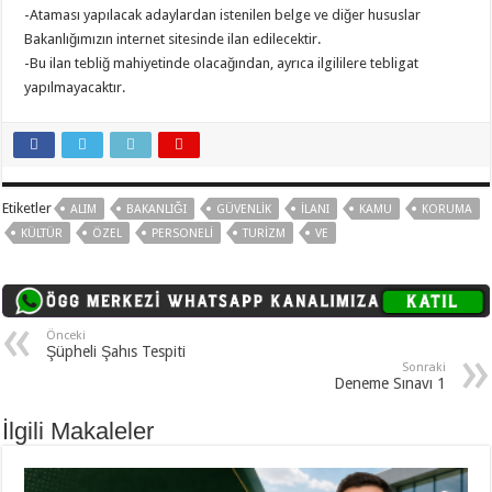
-Ataması yapılacak adaylardan istenilen belge ve diğer hususlar
Bakanlığımızın internet sitesinde ilan edilecektir.
-Bu ilan tebliğ mahiyetinde olacağından, ayrıca ilgililere tebligat
yapılmayacaktır.
Etiketler
ALIM
BAKANLIĞI
GÜVENLIK
ILANI
KAMU
KORUMA
KÜLTÜR
ÖZEL
PERSONELI
TURIZM
VE
Önceki
Şüpheli Şahıs Tespiti
Sonraki
Deneme Sınavı 1
İlgili Makaleler