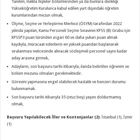
Tanıtım, Halkla İlişkiler bölümlerinden ya da bunlara denkliği
Yükseköğretim Kurulunca kabul edilen yurt dışındaki öğretim
kurumlarından mezun olmak,
Ölçme, Seçme ve Yerleştirme Merkezi (ÖSYM) tarafından 2022
yılında yapılan, Kamu Personeli Seçme Sınavının KPSS (B) Grubu için
KPSSP3 puan türünden asgari 60 ve daha yukarı puan almak
kaydıyla, müracaat edenlerin en yüksek puandan başlanarak
sıralanması neticesinde alınacak sözleşmeli personel sayısı kadar
aday arasına girmek,
Adayların, son başvuru tarihi itibarıyla, ilanda belirtilen öğrenim ve
bölüm mezunu olmaları gerekmektedir.
Görevini yapmasına engel olabilecek hastalık ve benzeri durumu
bulunmamak.
Son başvuru tarihi itibarıyla 35 (otuz beş) yaşını doldurmamış
olmak,
Başvuru Yapılabilecek İller ve Kontenjanlar (2):
İstanbul (1), İzmir
(1)