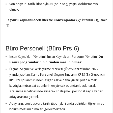
Son başvuru tarihi itibarıyla 35 (otuz beş) yaşını doldurmamış
olmak,
Başvuru Yapılabilecek İller ve Kontenjanlar (2):
İstanbul (1), İzmir
(1)
Büro Personeli (Büro Prs-6)
İnsan Kaynakları Yönetimi, İnsan Kaynakları, Personel Yönetimi
Ön
lisans programlarının birinden mezun olmak.
Ölçme, Seçme ve Yerleştirme Merkezi (ÖSYM) tarafından 2022
yılında yapılan, Kamu Personeli Seçme Sınavının KPSS (B) Grubu için
KPSSP93 puan türünden asgari 60 ve daha yukarı puan almak
kaydıyla, müracaat edenlerin en yüksek puandan başlanarak
sıralanması neticesinde alınacak sözleşmeli personel sayısı kadar
aday arasına girmek,
Adayların, son başvuru tarihi itibarıyla, ilanda belirtilen öğrenim ve
bölüm mezunu olmaları gerekmektedir.