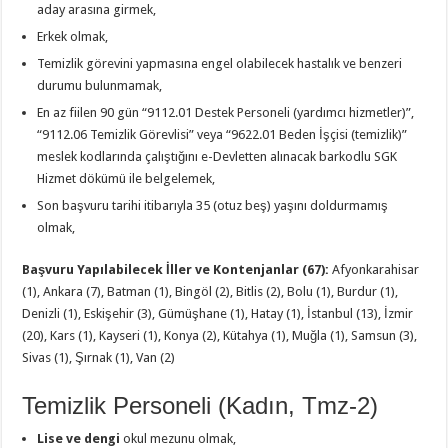
aday arasına girmek,
Erkek olmak,
Temizlik görevini yapmasına engel olabilecek hastalık ve benzeri
durumu bulunmamak,
En az fiilen 90 gün “9112.01 Destek Personeli (yardımcı hizmetler)”,
“9112.06 Temizlik Görevlisi” veya “9622.01 Beden İşçisi (temizlik)”
meslek kodlarında çalıştığını e-Devletten alınacak barkodlu SGK
Hizmet dökümü ile belgelemek,
Son başvuru tarihi itibarıyla 35 (otuz beş) yaşını doldurmamış
olmak,
Başvuru Yapılabilecek İller ve Kontenjanlar (67):
Afyonkarahisar
(1), Ankara (7), Batman (1), Bingöl (2), Bitlis (2), Bolu (1), Burdur (1),
Denizli (1), Eskişehir (3), Gümüşhane (1), Hatay (1), İstanbul (13), İzmir
(20), Kars (1), Kayseri (1), Konya (2), Kütahya (1), Muğla (1), Samsun (3),
Sivas (1), Şırnak (1), Van (2)
Temizlik Personeli (Kadın, Tmz-2)
Lise ve dengi
okul mezunu olmak,