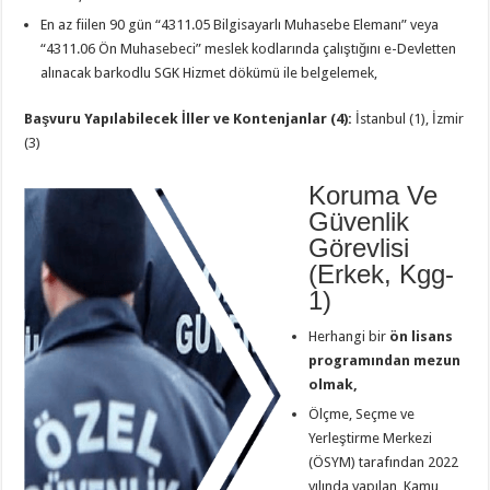
En az fiilen 90 gün “4311.05 Bilgisayarlı Muhasebe Elemanı” veya
“4311.06 Ön Muhasebeci” meslek kodlarında çalıştığını e-Devletten
alınacak barkodlu SGK Hizmet dökümü ile belgelemek,
Başvuru Yapılabilecek İller ve Kontenjanlar (4):
İstanbul (1), İzmir
(3)
Koruma Ve
Güvenlik
Görevlisi
(Erkek, Kgg-
1)
Herhangi bir
ön lisans
programından mezun
olmak,
Ölçme, Seçme ve
Yerleştirme Merkezi
(ÖSYM) tarafından 2022
yılında yapılan, Kamu