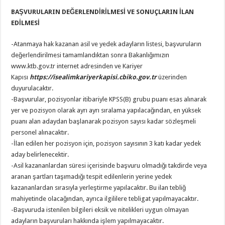
BAŞVURULARIN DEĞERLENDİRİLMESİ VE SONUÇLARIN İLAN
EDİLMESİ
-Atanmaya hak kazanan asil ve yedek adayların listesi, başvuruların
değerlendirilmesi tamamlandıktan sonra Bakanlığımızın
www.ktb.gov.tr internet adresinden ve Kariyer
Kapısı
https://isealimkariyerkapisi.cbiko.gov.tr
üzerinden
duyurulacaktır.
-Başvurular, pozisyonlar itibariyle KPSS(B) grubu puanı esas alınarak
yer ve pozisyon olarak ayrı ayrı sıralama yapılacağından, en yüksek
puanı alan adaydan başlanarak pozisyon sayısı kadar sözleşmeli
personel alınacaktır.
-İlan edilen her pozisyon için, pozisyon sayısının 3 katı kadar yedek
aday belirlenecektir.
-Asil kazananlardan süresi içerisinde başvuru olmadığı takdirde veya
aranan şartları taşımadığı tespit edilenlerin yerine yedek
kazananlardan sırasıyla yerleştirme yapılacaktır. Bu ilan tebliğ
mahiyetinde olacağından, ayrıca ilgililere tebligat yapılmayacaktır.
-Başvuruda istenilen bilgileri eksik ve nitelikleri uygun olmayan
adayların başvuruları hakkında işlem yapılmayacaktır.