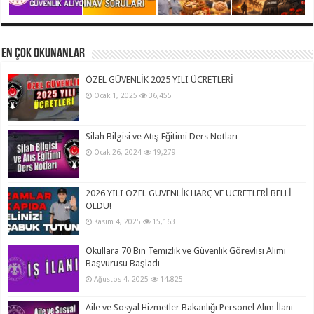
En Çok Okunanlar
ÖZEL GÜVENLİK 2025 YILI ÜCRETLERİ
Ocak 1, 2025
36,455
Silah Bilgisi ve Atış Eğitimi Ders Notları
Ocak 26, 2024
19,279
2026 YILI ÖZEL GÜVENLİK HARÇ VE ÜCRETLERİ BELLİ
OLDU!
Kasım 4, 2025
15,163
Okullara 70 Bin Temizlik ve Güvenlik Görevlisi Alımı
Başvurusu Başladı
Ağustos 4, 2025
14,825
Aile ve Sosyal Hizmetler Bakanlığı Personel Alım İlanı