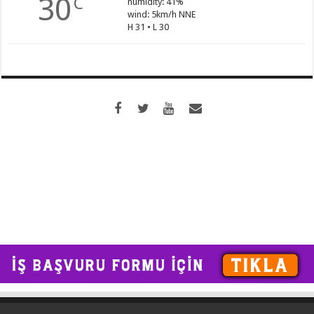
30
C
humidity: 41%
wind: 5km/h NNE
H 31 • L 30