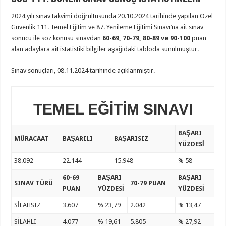
2024 yılı sınav takvimi doğrultusunda 20.10.2024 tarihinde yapılan Özel
Güvenlik 111. Temel Eğitim ve 87. Yenileme Eğitimi Sınavı’na ait sınav
sonucu ile söz konusu sınavdan
60-69, 70-79, 80-89 ve 90-100
puan
alan adaylara ait istatistiki bilgiler aşağıdaki tabloda sunulmuştur.
Sınav sonuçları, 08.11.2024 tarihinde açıklanmıştır.
TEMEL EĞİTİM SINAVI
BAŞARI
MÜRACAAT
BAŞARILI
BAŞARISIZ
YÜZDESİ
38.092
22.144
15.948
% 58
60-69
BAŞARI
BAŞARI
SINAV TÜRÜ
70-79 PUAN
PUAN
YÜZDESİ
YÜZDESİ
SİLAHSIZ
3.607
% 23,79
2.042
% 13,47
SİLAHLI
4.077
% 19,61
5.805
% 27,92