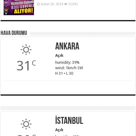
Şubat 20, 2024
12,092
Hava Durumu
Ankara
Açık
31
C
humidity: 39%
wind: 1km/h SW
H 31 • L 30
İstanbul
Açık