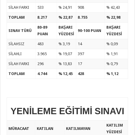
SİLAH FARKI
533
% 24,91
908
% 42,43
TOPLAM
8.217
% 22,87
8.755
% 22,98
80-89
BAŞARI
BAŞARI
SINAV TÜRÜ
90-100 PUAN
PUAN
YÜZDESİ
YÜZDESİ
SİLAHSIZ
483
% 3,19
14
% 0,09
SİLAHLI
3.965
% 19,07
397
% 1,91
SİLAH FARKI
296
% 13,83
17
% 0,79
TOPLAM
4.744
% 12,45
428
% 1,12
YENİLEME EĞİTİMİ SINAVI
KATILIM
MÜRACAAT
KATILAN
KATILMAYAN
YÜZDESİ