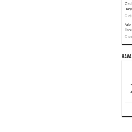
Okul
Başv
Ağ
Aile
İlanı
Şu
Hava