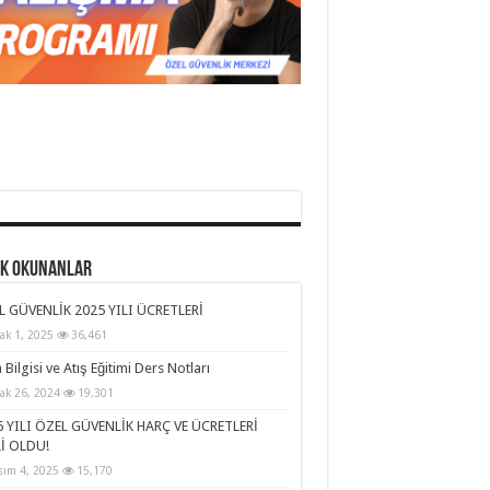
ok Okunanlar
L GÜVENLİK 2025 YILI ÜCRETLERİ
ak 1, 2025
36,461
h Bilgisi ve Atış Eğitimi Ders Notları
ak 26, 2024
19,301
 YILI ÖZEL GÜVENLİK HARÇ VE ÜCRETLERİ
İ OLDU!
sım 4, 2025
15,170