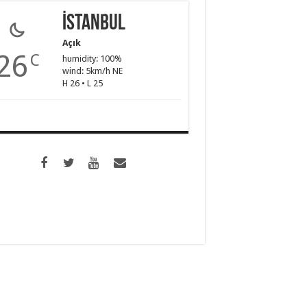
İstanbul
Açık
26
C
humidity: 100%
wind: 5km/h NE
H 26 • L 25