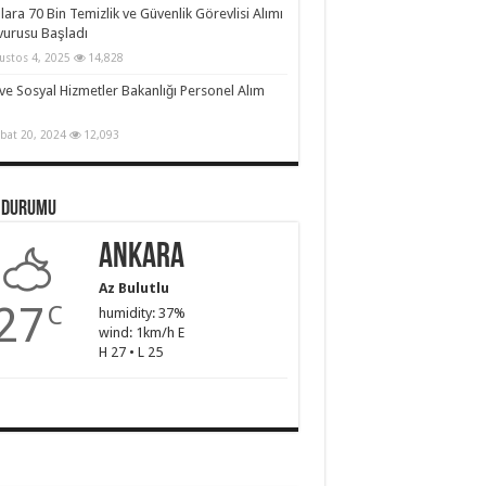
lara 70 Bin Temizlik ve Güvenlik Görevlisi Alımı
urusu Başladı
ustos 4, 2025
14,828
 ve Sosyal Hizmetler Bakanlığı Personel Alım
bat 20, 2024
12,093
 Durumu
Ankara
Az Bulutlu
27
C
humidity: 37%
wind: 1km/h E
H 27 • L 25