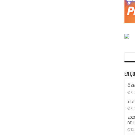
En Ç
ÖZE
Oc
Sila
Oc
2026
BELL
Ka