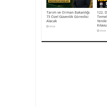
Tarım ve Orman Bakanlığı
122. 
73 Özel Güvenlik Görevlisi
Temel
Alacak
Yenil
Kılav
önce
önce