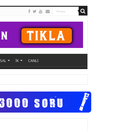
SAL
İK
CANLI