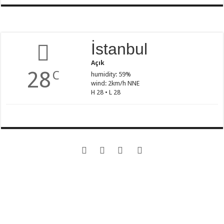
İstanbul
Açık
28
C
humidity: 59%
wind: 2km/h NNE
H 28 • L 28