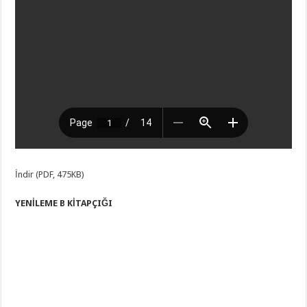
İndir (PDF, 475KB)
YENİLEME B KİTAPÇIĞI