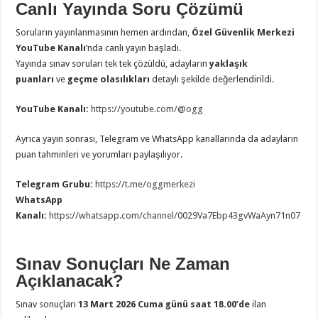
Canlı Yayında Soru Çözümü
Soruların yayınlanmasının hemen ardından,
Özel Güvenlik Merkezi
YouTube Kanalı
’nda canlı yayın başladı.
Yayında sınav soruları tek tek çözüldü, adayların
yaklaşık
puanları
ve
geçme olasılıkları
detaylı şekilde değerlendirildi.
YouTube Kanalı:
https://youtube.com/@ogg
Ayrıca yayın sonrası, Telegram ve WhatsApp kanallarında da adayların
puan tahminleri ve yorumları paylaşılıyor.
Telegram Grubu:
https://t.me/oggmerkezi
WhatsApp
Kanalı:
https://whatsapp.com/channel/0029Va7Ebp43gvWaAyn71n07
Sınav Sonuçları Ne Zaman
Açıklanacak?
Sınav sonuçları
13 Mart 2026 Cuma günü saat 18.00’de
ilan