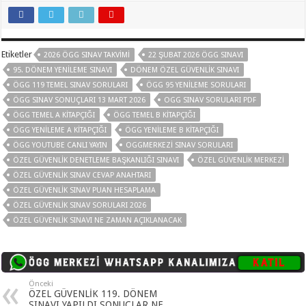
Etiketler
2026 ÖGG SINAV TAKVIMI
22 ŞUBAT 2026 ÖGG SINAVI
95. DÖNEM YENILEME SINAVI
DÖNEM ÖZEL GÜVENLIK SINAVI
ÖGG 119 TEMEL SINAV SORULARI
ÖGG 95 YENILEME SORULARI
ÖGG SINAV SONUÇLARI 13 MART 2026
OGG SINAV SORULARI PDF
ÖGG TEMEL A KITAPÇIĞI
ÖGG TEMEL B KITAPÇIĞI
ÖGG YENILEME A KITAPÇIĞI
ÖGG YENILEME B KITAPÇIĞI
ÖGG YOUTUBE CANLI YAYIN
OGGMERKEZI SINAV SORULARI
ÖZEL GÜVENLIK DENETLEME BAŞKANLIĞI SINAVI
ÖZEL GÜVENLIK MERKEZI
ÖZEL GÜVENLIK SINAV CEVAP ANAHTARI
ÖZEL GÜVENLIK SINAV PUAN HESAPLAMA
ÖZEL GÜVENLIK SINAV SORULARI 2026
ÖZEL GÜVENLIK SINAVI NE ZAMAN AÇIKLANACAK
Önceki
ÖZEL GÜVENLİK 119. DÖNEM
SINAVI YAPILDI SONUÇLAR NE