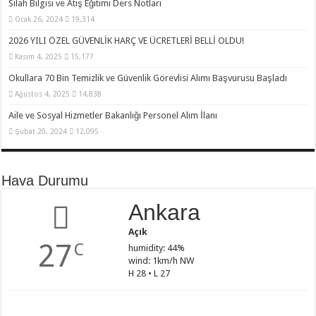
Silah Bilgisi ve Atış Eğitimi Ders Notları
Ocak 26, 2024
19,314
2026 YILI ÖZEL GÜVENLİK HARÇ VE ÜCRETLERİ BELLİ OLDU!
Kasım 4, 2025
15,177
Okullara 70 Bin Temizlik ve Güvenlik Görevlisi Alımı Başvurusu Başladı
Ağustos 4, 2025
14,838
Aile ve Sosyal Hizmetler Bakanlığı Personel Alım İlanı
Şubat 20, 2024
12,095
Hava Durumu
Ankara
Açık
27
C
humidity: 44%
wind: 1km/h NW
H 28 • L 27