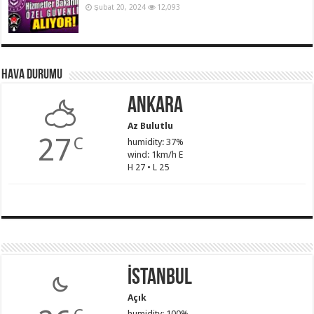
Şubat 20, 2024
12,093
Hava Durumu
Ankara
Az Bulutlu
27
C
humidity: 37%
wind: 1km/h E
H 27 • L 25
İstanbul
Açık
humidity: 100%