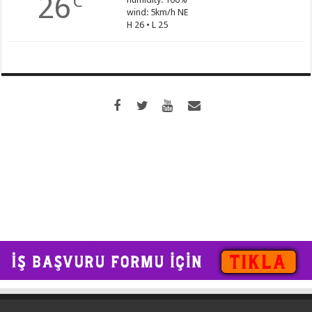
26
C
wind: 5km/h NE
H 26 • L 25