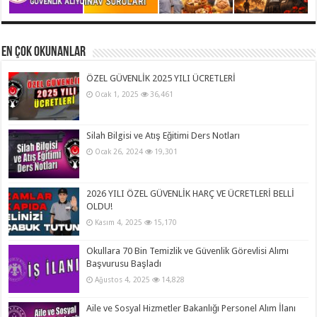
En Çok Okunanlar
ÖZEL GÜVENLİK 2025 YILI ÜCRETLERİ
Ocak 1, 2025
36,461
Silah Bilgisi ve Atış Eğitimi Ders Notları
Ocak 26, 2024
19,301
2026 YILI ÖZEL GÜVENLİK HARÇ VE ÜCRETLERİ BELLİ
OLDU!
Kasım 4, 2025
15,170
Okullara 70 Bin Temizlik ve Güvenlik Görevlisi Alımı
Başvurusu Başladı
Ağustos 4, 2025
14,828
Aile ve Sosyal Hizmetler Bakanlığı Personel Alım İlanı