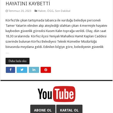
HAYATINI KAYBETTİ
Temmuz 20, 2023
Haber
,
ÖGG
,
Son Dakika!
Körfez’de çıkan tartışmada tabanca ile vurduğu belediye personeli
Tamer Yatan’ın elinden alıp ateşlediği silahtan çıkan 4 mermiyle hayatını
kaybeden güvenlik görevlisi Kasım Kalın toprağa verildi. Olay, dün saat
18.30 sıralarında Körfez ilçesi Yeniyalı Mahallesi Hamit Kaplan Caddesi
üzerinde bulunan Körfez Belediyesi Teknik Hizmetler Müdürlüğü
binasında meydana geldi. Edinilen bilgiye göre, belediyenin güvenlik
…
Daha fazla oku
ABONE OL
KARTAL OL