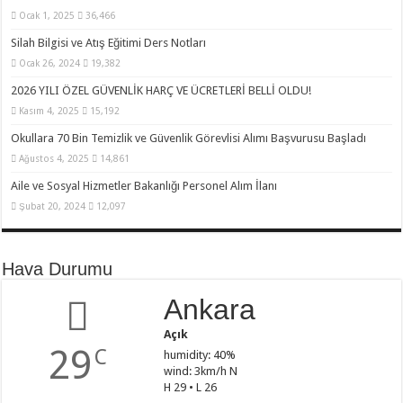
Ocak 1, 2025
36,466
Silah Bilgisi ve Atış Eğitimi Ders Notları
Ocak 26, 2024
19,382
2026 YILI ÖZEL GÜVENLİK HARÇ VE ÜCRETLERİ BELLİ OLDU!
Kasım 4, 2025
15,192
Okullara 70 Bin Temizlik ve Güvenlik Görevlisi Alımı Başvurusu Başladı
Ağustos 4, 2025
14,861
Aile ve Sosyal Hizmetler Bakanlığı Personel Alım İlanı
Şubat 20, 2024
12,097
Hava Durumu
Ankara
Açık
29
C
humidity: 40%
wind: 3km/h N
H 29 • L 26