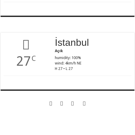
İstanbul
Açık
27
C
humidity: 100%
wind: 4km/h NE
H 27 • L 27