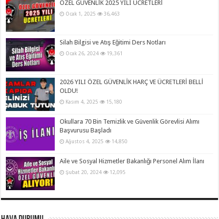
ÖZEL GÜVENLİK 2025 YILI ÜCRETLERİ
Ocak 1, 2025
36,463
Silah Bilgisi ve Atış Eğitimi Ders Notları
Ocak 26, 2024
19,361
2026 YILI ÖZEL GÜVENLİK HARÇ VE ÜCRETLERİ BELLİ
OLDU!
Kasım 4, 2025
15,180
Okullara 70 Bin Temizlik ve Güvenlik Görevlisi Alımı
Başvurusu Başladı
Ağustos 4, 2025
14,850
Aile ve Sosyal Hizmetler Bakanlığı Personel Alım İlanı
Şubat 20, 2024
12,095