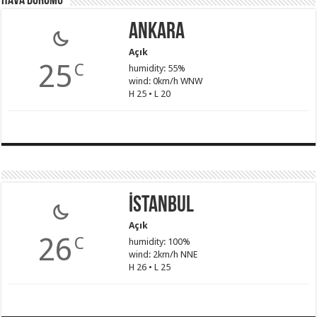
Hava Durumu
Ankara
Açık
25
C
humidity: 55%
wind: 0km/h WNW
H 25 • L 20
İstanbul
Açık
26
C
humidity: 100%
wind: 2km/h NNE
H 26 • L 25