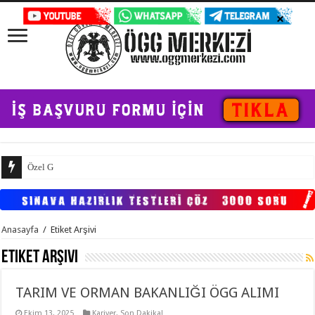
Özel Güvenlik Sınav Kılavuz
Anasayfa
/
Etiket Arşivi
Etiket Arşivi
TARIM VE ORMAN BAKANLIĞI ÖGG ALIMI
Ekim 13, 2025
Kariyer
,
Son Dakika!