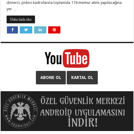
dönerci, pideci kadrolarına toplamda 174 memur alımı yapılacağına
yer …
Daha fazla oku
ABONE OL
KARTAL OL