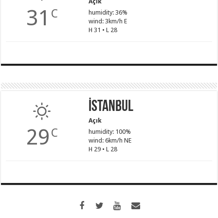
Açık
31
C
humidity: 36%
wind: 3km/h E
H 31 • L 28
İstanbul
Açık
29
C
humidity: 100%
wind: 6km/h NE
H 29 • L 28