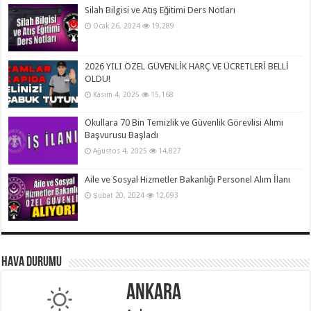
Silah Bilgisi ve Atış Eğitimi Ders Notları
Ocak 26, 2024
19,289
2026 YILI ÖZEL GÜVENLİK HARÇ VE ÜCRETLERİ BELLİ
OLDU!
Kasım 4, 2025
15,168
Okullara 70 Bin Temizlik ve Güvenlik Görevlisi Alımı
Başvurusu Başladı
Ağustos 4, 2025
14,827
Aile ve Sosyal Hizmetler Bakanlığı Personel Alım İlanı
Şubat 20, 2024
12,093
Hava Durumu
Ankara