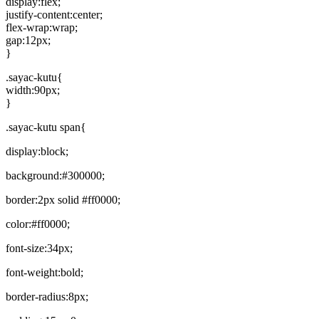
display:flex;
justify-content:center;
flex-wrap:wrap;
gap:12px;
}
.sayac-kutu{
width:90px;
}
.sayac-kutu span{
display:block;
background:#300000;
border:2px solid #ff0000;
color:#ff0000;
font-size:34px;
font-weight:bold;
border-radius:8px;