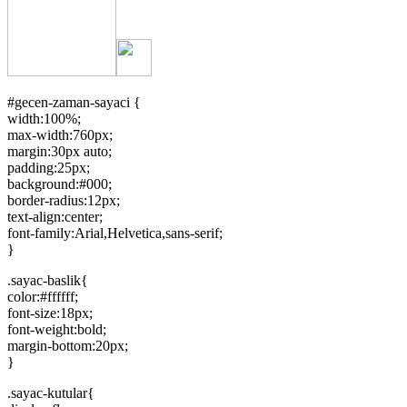
#gecen-zaman-sayaci {
width:100%;
max-width:760px;
margin:30px auto;
padding:25px;
background:#000;
border-radius:12px;
text-align:center;
font-family:Arial,Helvetica,sans-serif;
}
.sayac-baslik{
color:#ffffff;
font-size:18px;
font-weight:bold;
margin-bottom:20px;
}
.sayac-kutular{