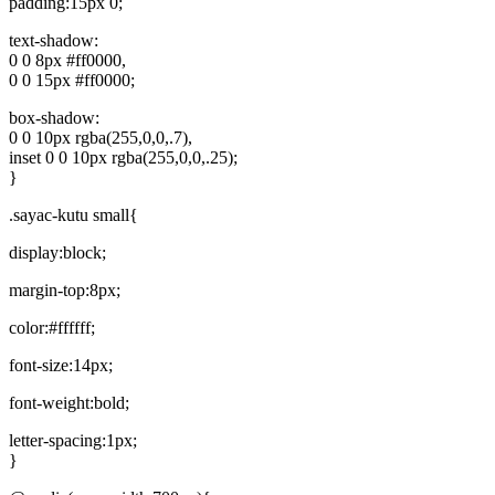
padding:15px 0;
text-shadow:
0 0 8px #ff0000,
0 0 15px #ff0000;
box-shadow:
0 0 10px rgba(255,0,0,.7),
inset 0 0 10px rgba(255,0,0,.25);
}
.sayac-kutu small{
display:block;
margin-top:8px;
color:#ffffff;
font-size:14px;
font-weight:bold;
letter-spacing:1px;
}