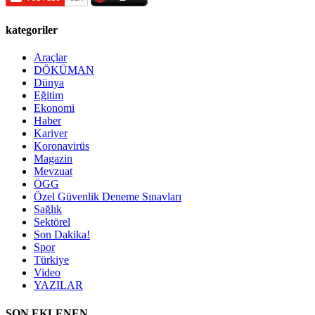
kategoriler
Araçlar
DÖKÜMAN
Dünya
Eğitim
Ekonomi
Haber
Kariyer
Koronavirüs
Magazin
Mevzuat
ÖGG
Özel Güvenlik Deneme Sınavları
Sağlık
Sektörel
Son Dakika!
Spor
Türkiye
Video
YAZILAR
SON EKLENEN