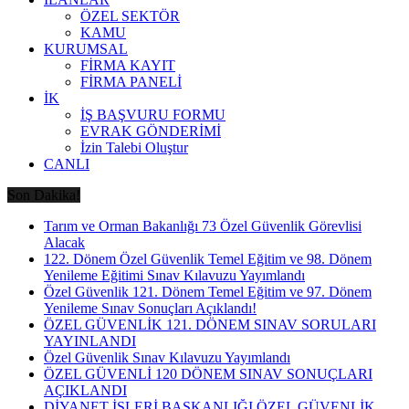
ÖZEL SEKTÖR
KAMU
KURUMSAL
FİRMA KAYIT
FİRMA PANELİ
İK
İŞ BAŞVURU FORMU
EVRAK GÖNDERİMİ
İzin Talebi Oluştur
CANLI
Son Dakika!
Tarım ve Orman Bakanlığı 73 Özel Güvenlik Görevlisi
Alacak
122. Dönem Özel Güvenlik Temel Eğitim ve 98. Dönem
Yenileme Eğitimi Sınav Kılavuzu Yayımlandı
Özel Güvenlik 121. Dönem Temel Eğitim ve 97. Dönem
Yenileme Sınav Sonuçları Açıklandı!
ÖZEL GÜVENLİK 121. DÖNEM SINAV SORULARI
YAYINLANDI
Özel Güvenlik Sınav Kılavuzu Yayımlandı
ÖZEL GÜVENLİ 120 DÖNEM SINAV SONUÇLARI
AÇIKLANDI
DİYANET İŞLERİ BAŞKANLIĞI ÖZEL GÜVENLİK