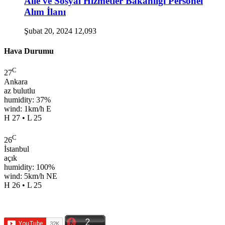
Aile ve Sosyal Hizmetler Bakanlığı Personel
Alım İlanı
Şubat 20, 2024
12,093
Hava Durumu
C
27
Ankara
az bulutlu
humidity: 37%
wind: 1km/h E
H 27 • L 25
C
26
İstanbul
açık
humidity: 100%
wind: 5km/h NE
H 26 • L 25