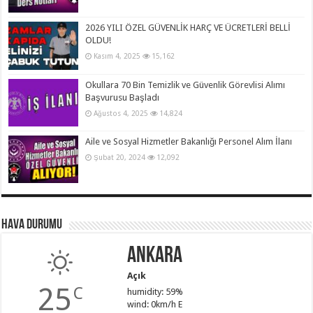
2026 YILI ÖZEL GÜVENLİK HARÇ VE ÜCRETLERİ BELLİ
OLDU!
Kasım 4, 2025
15,162
Okullara 70 Bin Temizlik ve Güvenlik Görevlisi Alımı
Başvurusu Başladı
Ağustos 4, 2025
14,824
Aile ve Sosyal Hizmetler Bakanlığı Personel Alım İlanı
Şubat 20, 2024
12,092
Hava Durumu
Ankara
Açık
25
C
humidity: 59%
wind: 0km/h E