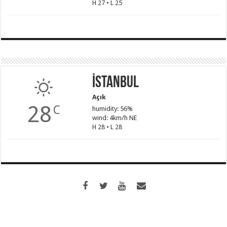
H 27 • L 25
İstanbul
Açık
28
C
humidity: 56%
wind: 4km/h NE
H 28 • L 28